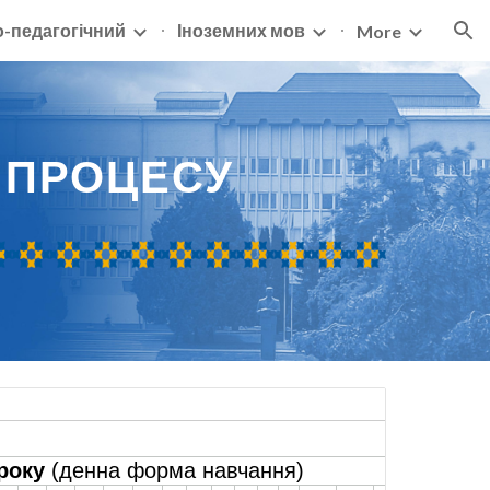
о-педагогічний
Іноземних мов
More
ion
О
ПРОЦЕСУ