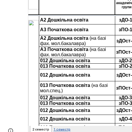
Page
Report abuse