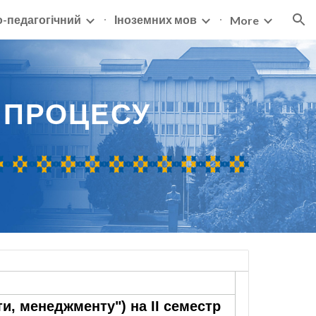
о-педагогічний
Іноземних мов
More
ion
О
ПРОЦЕСУ