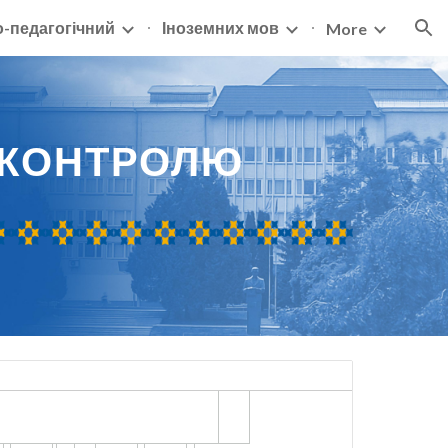
о-педагогічний
Іноземних мов
More
ion
 КОНТРОЛЮ